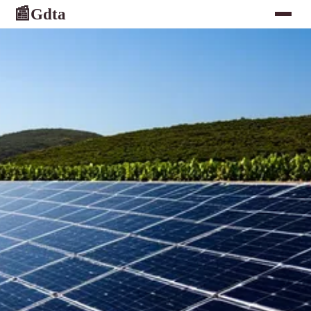
Gdta
📰