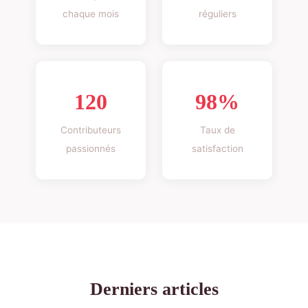
chaque mois
réguliers
120
98%
Contributeurs
Taux de
passionnés
satisfaction
Derniers articles