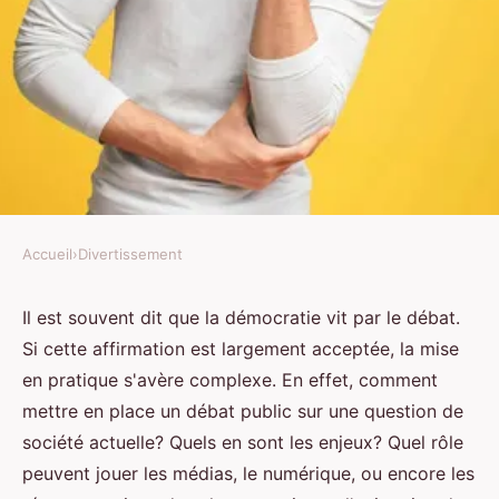
Accueil
›
Divertissement
DIVERTISSEMENT
Comment mettre en place une
Il est souvent dit que la démocratie vit par le débat.
Si cette affirmation est largement acceptée, la mise
série de débats publics sur des
en pratique s'avère complexe. En effet, comment
questions de société actuelles?
mettre en place un débat public sur une question de
société actuelle? Quels en sont les enjeux? Quel rôle
Antonin
•
5 juin 2024
•
5 min de lecture
peuvent jouer les médias, le numérique, ou encore les