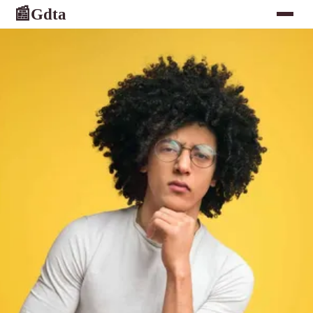
Gdta
📰