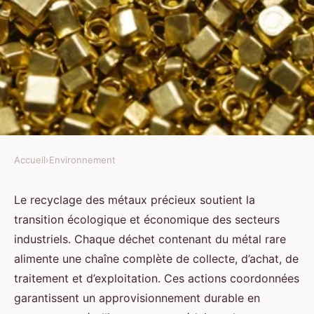
Accueil
›
Environnement
ENVIRONNEMENT
Recyclage métaux précieux :
Le recyclage des métaux précieux soutient la
transition écologique et économique des secteurs
collecte, traitement et
industriels. Chaque déchet contenant du métal rare
valorisation au cœur des
alimente une chaîne complète de collecte, d’achat, de
industries durables
traitement et d’exploitation. Ces actions coordonnées
garantissent un approvisionnement durable en
Antonin
•
19 novembre 2025
•
5 min de lecture