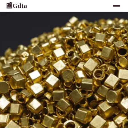
Gdta
📰